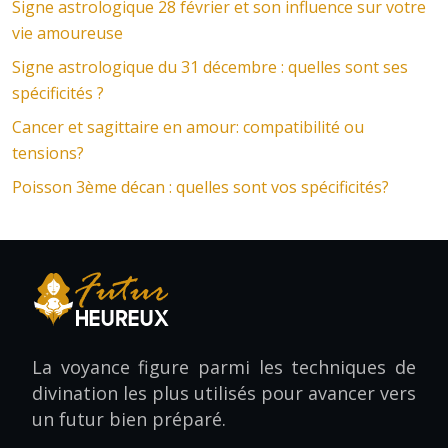
Signe astrologique 28 février et son influence sur votre
vie amoureuse
Signe astrologique du 31 décembre : quelles sont ses
spécificités ?
Cancer et sagittaire en amour: compatibilité ou
tensions?
Poisson 3ème décan : quelles sont vos spécificités?
La voyance figure parmi les techniques de
divination les plus utilisés pour avancer vers
un futur bien préparé.