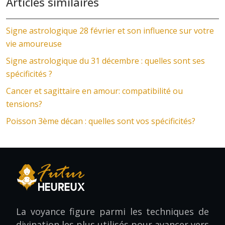
Articles similaires
Signe astrologique 28 février et son influence sur votre
vie amoureuse
Signe astrologique du 31 décembre : quelles sont ses
spécificités ?
Cancer et sagittaire en amour: compatibilité ou
tensions?
Poisson 3ème décan : quelles sont vos spécificités?
La voyance figure parmi les techniques de
divination les plus utilisés pour avancer vers