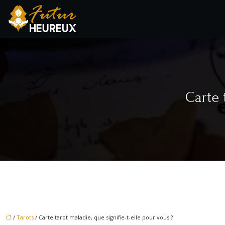
Carte 
/
Tarots
/ Carte tarot maladie, que signifie-t-elle pour vous ?