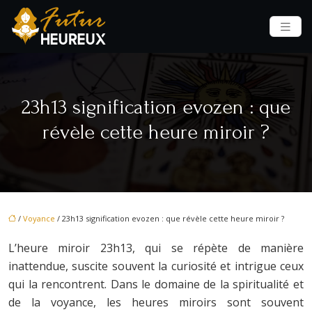
23h13 signification evozen : que
révèle cette heure miroir ?
/
Voyance
/ 23h13 signification evozen : que révèle cette heure miroir ?
L’heure miroir 23h13, qui se répète de manière
inattendue, suscite souvent la curiosité et intrigue ceux
qui la rencontrent. Dans le domaine de la spiritualité et
de la voyance, les heures miroirs sont souvent