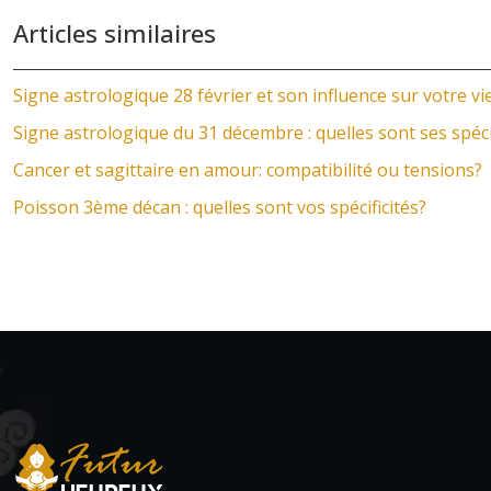
Articles similaires
Signe astrologique 28 février et son influence sur votre 
Signe astrologique du 31 décembre : quelles sont ses spécif
Cancer et sagittaire en amour: compatibilité ou tensions?
Poisson 3ème décan : quelles sont vos spécificités?