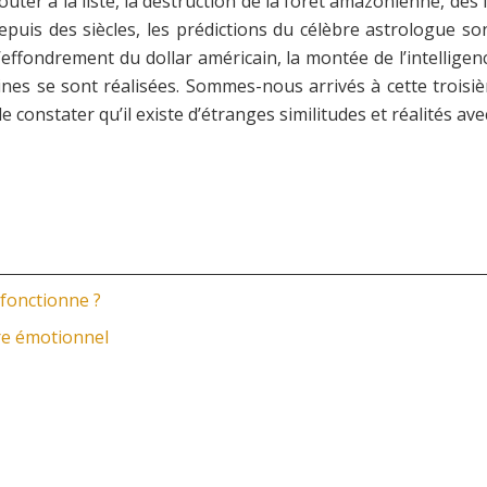
ter à la liste, la destruction de la forêt amazonienne, des 
epuis des siècles, les prédictions du célèbre astrologue so
effondrement du dollar américain, la montée de l’intelligen
ines se sont réalisées. Sommes-nous arrivés à cette trois
de constater qu’il existe d’étranges similitudes et réalités
 fonctionne ?
re émotionnel