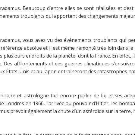
adamus. Beaucoup d’entre elles se sont réalisées et c’est
vénements troublants qui apportent des changements majeurs
tradamus, vous avez vu des événements troublants qui peuv
éférence absolue et il est même remonté très loin dans le te
ns plusieurs endroits de la planète, dont la France. En effet
x. Des affrontements et des guerres climatiques s’ensuivr
x États-Unis et au Japon entraîneront des catastrophes nat
thicaire et astrologue fait encore parler de lui et ses ade
 de Londres en 1966, l’arrivée au pouvoir d’Hitler, les bom
mus prévoit également la chute d’un astéroïde sur la terre, 