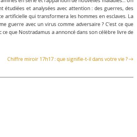
famines en série et l’apparition de nouvelles maladies… Un
nt étudiées et analysées avec attention : des guerres, des
ce artificielle qui transformera les hommes en esclaves. La
ième guerre avec un virus comme adversaire ? C’est ce que
 avec ce que Nostradamus a annoncé dans son célèbre livre de
Chiffre miroir 17h17 : que signifie-t-il dans votre vie ?